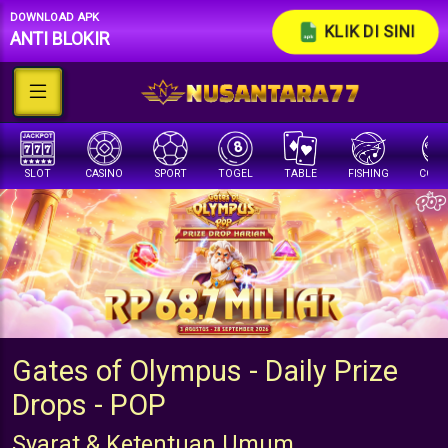
DOWNLOAD APK
KLIK DI SINI
ANTI BLOKIR
CASINO
SPORT
TOGEL
TABLE
FISHING
COCK F.
ARC
Gates of Olympus - Daily Prize
Drops - POP
Syarat & Ketentuan Umum