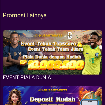
Promosi Lainnya
EVENT PIALA DUNIA