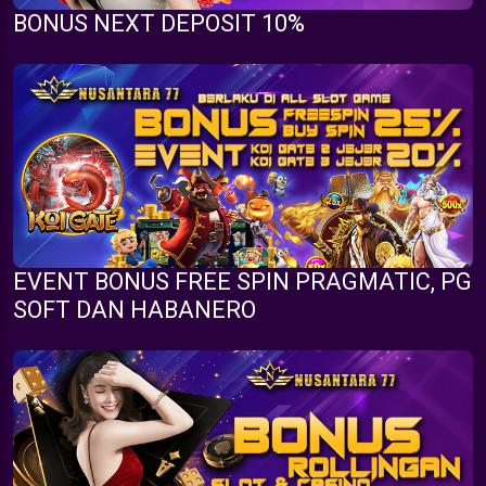
BONUS NEXT DEPOSIT 10%
EVENT BONUS FREE SPIN PRAGMATIC, PG
SOFT DAN HABANERO