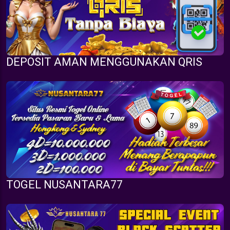
DEPOSIT AMAN MENGGUNAKAN QRIS
TOGEL NUSANTARA77