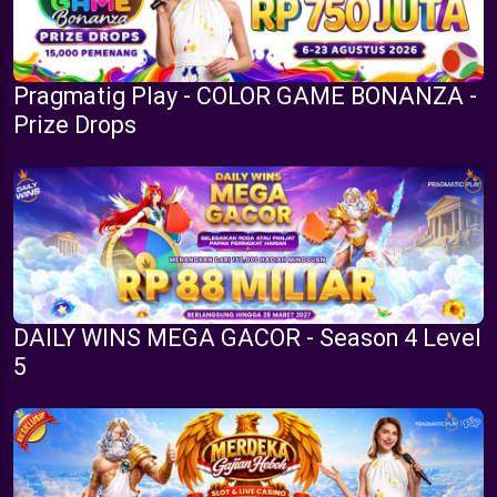
Pragmatig Play - COLOR GAME BONANZA -
Prize Drops
DAILY WINS MEGA GACOR - Season 4 Level
5