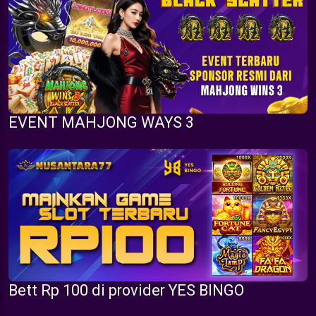
EVENT MAHJONG WAYS 3
Bett Rp 100 di provider YES BINGO