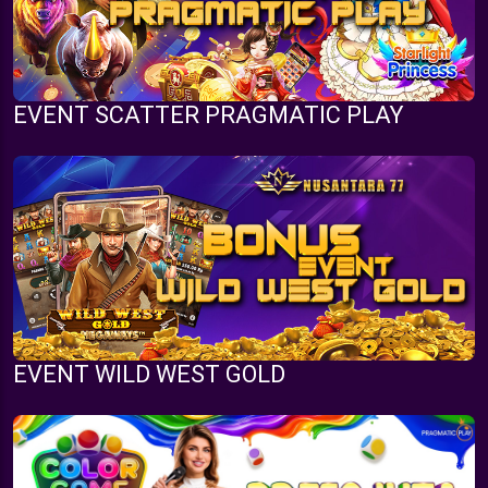
EVENT SCATTER PRAGMATIC PLAY
EVENT WILD WEST GOLD