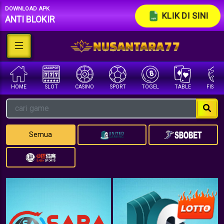
DOWNLOAD APK
KLIK DI SINI
ANTI BLOKIR
HOME
SLOT
CASINO
SPORT
TOGEL
TABLE
FISHI
Semua