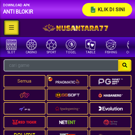
DOWNLOAD APK
KLIK DI SINI
ANTI BLOKIR
CASINO
SPORT
TOGEL
TABLE
FISHING
COCK F.
ARC
Semua