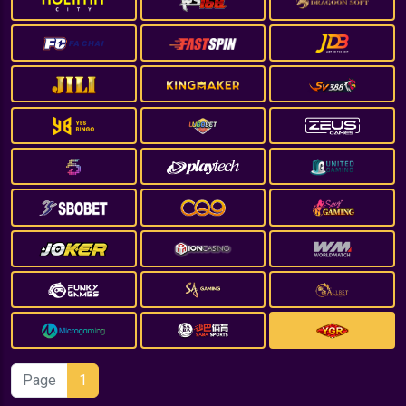
Page
1