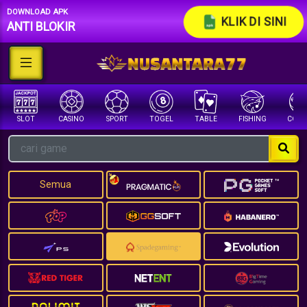
DOWNLOAD APK
KLIK DI SINI
ANTI BLOKIR
CASINO
SPORT
TOGEL
TABLE
FISHING
COCK F.
ARC
Semua