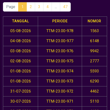
Page
1
2
3
4
...
47
TANGGAL
PERIODE
NOMOR
05-08-2026
TTM-23.00-978
1563
04-08-2026
TTM-23.00-977
6148
03-08-2026
TTM-23.00-976
9942
02-08-2026
TTM-23.00-975
2777
01-08-2026
TTM-23.00-974
5593
01-08-2026
TTM-23.00-973
6290
31-07-2026
TTM-23.00-972
4462
30-07-2026
TTM-23.00-971
5110