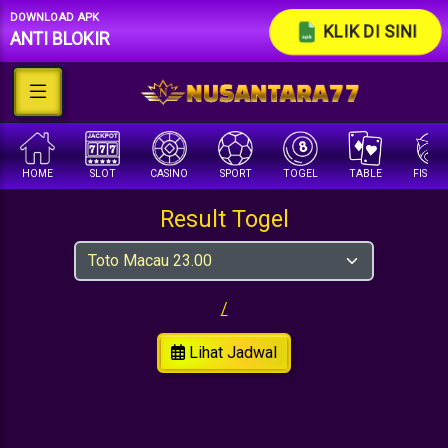
DOWNLOAD APK
KLIK DI SINI
ANTI BLOKIR
HOME
SLOT
CASINO
SPORT
TOGEL
TABLE
FISHI
Result Togel
/
Lihat Jadwal